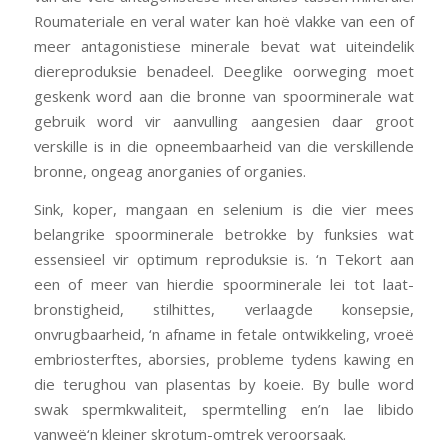
Roumateriale en veral water kan hoë vlakke van een of
meer antagonistiese minerale bevat wat uiteindelik
diereproduksie benadeel. Deeglike oorweging moet
geskenk word aan die bronne van spoorminerale wat
gebruik word vir aanvulling aangesien daar groot
verskille is in die opneembaarheid van die verskillende
bronne, ongeag anorganies of organies.
Sink, koper, mangaan en selenium is die vier mees
belangrike spoorminerale betrokke by funksies wat
essensieel vir optimum reproduksie is. ‘n Tekort aan
een of meer van hierdie spoorminerale lei tot laat-
bronstigheid, stilhittes, verlaagde konsepsie,
onvrugbaarheid, ‘n afname in fetale ontwikkeling, vroeë
embriosterftes, aborsies, probleme tydens kawing en
die terughou van plasentas by koeie. By bulle word
swak spermkwaliteit, spermtelling en’n lae libido
vanweë‘n kleiner skrotum-omtrek veroorsaak.