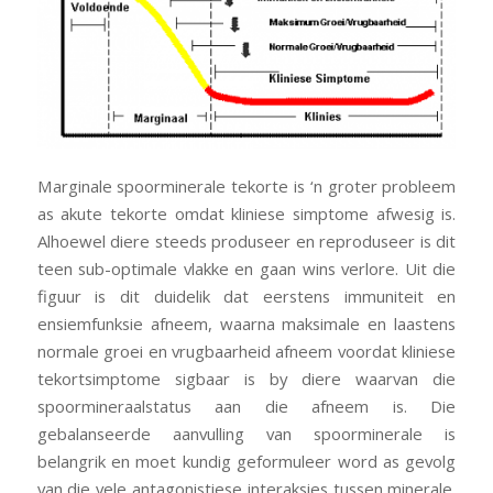
Marginale spoorminerale tekorte is ‘n groter probleem
as akute tekorte omdat kliniese simptome afwesig is.
Alhoewel diere steeds produseer en reproduseer is dit
teen sub-optimale vlakke en gaan wins verlore. Uit die
figuur is dit duidelik dat eerstens immuniteit en
ensiemfunksie afneem, waarna maksimale en laastens
normale groei en vrugbaarheid afneem voordat kliniese
tekortsimptome sigbaar is by diere waarvan die
spoormineraalstatus aan die afneem is. Die
gebalanseerde aanvulling van spoorminerale is
belangrik en moet kundig geformuleer word as gevolg
van die vele antagonistiese interaksies tussen minerale.