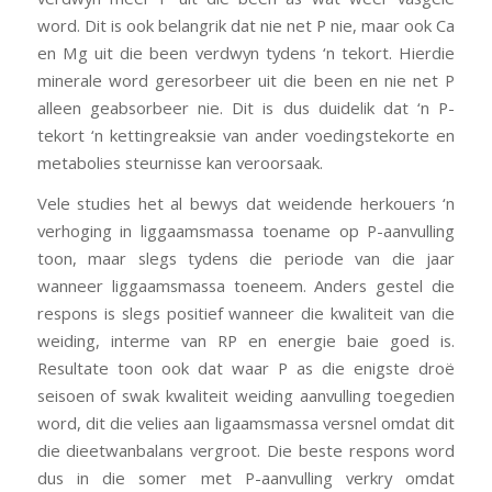
word. Dit is ook belangrik dat nie net P nie, maar ook Ca
en Mg uit die been verdwyn tydens ‘n tekort. Hierdie
minerale word geresorbeer uit die been en nie net P
alleen geabsorbeer nie. Dit is dus duidelik dat ‘n P-
tekort ‘n kettingreaksie van ander voedingstekorte en
metabolies steurnisse kan veroorsaak.
Vele studies het al bewys dat weidende herkouers ‘n
verhoging in liggaamsmassa toename op P-aanvulling
toon, maar slegs tydens die periode van die jaar
wanneer liggaamsmassa toeneem. Anders gestel die
respons is slegs positief wanneer die kwaliteit van die
weiding, interme van RP en energie baie goed is.
Resultate toon ook dat waar P as die enigste droë
seisoen of swak kwaliteit weiding aanvulling toegedien
word, dit die velies aan ligaamsmassa versnel omdat dit
die dieetwanbalans vergroot. Die beste respons word
dus in die somer met P-aanvulling verkry omdat