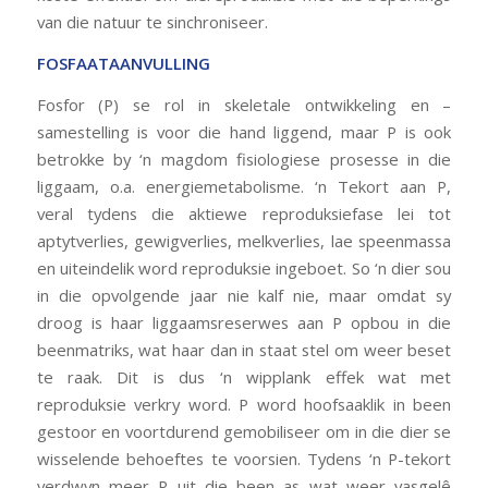
van die natuur te sinchroniseer.
FOSFAATAANVULLING
Fosfor (P) se rol in skeletale ontwikkeling en –
samestelling is voor die hand liggend, maar P is ook
betrokke by ‘n magdom fisiologiese prosesse in die
liggaam, o.a. energiemetabolisme. ‘n Tekort aan P,
veral tydens die aktiewe reproduksiefase lei tot
aptytverlies, gewigverlies, melkverlies, lae speenmassa
en uiteindelik word reproduksie ingeboet. So ‘n dier sou
in die opvolgende jaar nie kalf nie, maar omdat sy
droog is haar liggaamsreserwes aan P opbou in die
beenmatriks, wat haar dan in staat stel om weer beset
te raak. Dit is dus ‘n wipplank effek wat met
reproduksie verkry word. P word hoofsaaklik in been
gestoor en voortdurend gemobiliseer om in die dier se
wisselende behoeftes te voorsien. Tydens ‘n P-tekort
verdwyn meer P uit die been as wat weer vasgelê