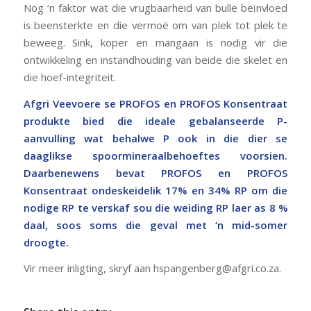
Nog ‘n faktor wat die vrugbaarheid van bulle beïnvloed
is beensterkte en die vermoë om van plek tot plek te
beweeg. Sink, koper en mangaan is nodig vir die
ontwikkeling en instandhouding van beide die skelet en
die hoef-integriteit.
Afgri Veevoere se PROFOS en PROFOS Konsentraat
produkte bied die ideale gebalanseerde P-
aanvulling wat behalwe P ook in die dier se
daaglikse spoormineraalbehoeftes voorsien.
Daarbenewens bevat PROFOS en PROFOS
Konsentraat ondeskeidelik 17% en 34% RP om die
nodige RP te verskaf sou die weiding RP laer as 8 %
daal, soos soms die geval met ‘n mid-somer
droogte.
Vir meer inligting, skryf aan
hspangenberg@afgri.co.za
.