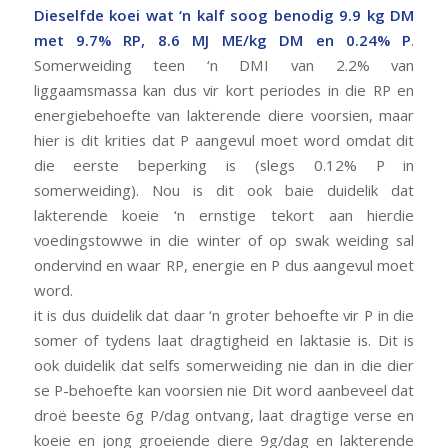
Dieselfde koei wat ‘n kalf soog benodig 9.9 kg DM
met 9.7% RP, 8.6 MJ ME/kg DM en 0.24% P
.
Somerweiding teen ‘n DMI van 2.2% van
liggaamsmassa kan dus vir kort periodes in die RP en
energiebehoefte van lakterende diere voorsien, maar
hier is dit krities dat P aangevul moet word omdat dit
die eerste beperking is (slegs 0.12% P in
somerweiding). Nou is dit ook baie duidelik dat
lakterende koeie ‘n ernstige tekort aan hierdie
voedingstowwe in die winter of op swak weiding sal
ondervind en waar RP, energie en P dus aangevul moet
word.
it is dus duidelik dat daar ‘n groter behoefte vir P in die
somer of tydens laat dragtigheid en laktasie is. Dit is
ook duidelik dat selfs somerweiding nie dan in die dier
se P-behoefte kan voorsien nie Dit word aanbeveel dat
droë beeste 6g P/dag ontvang, laat dragtige verse en
koeie en jong groeiende diere 9g/dag en lakterende