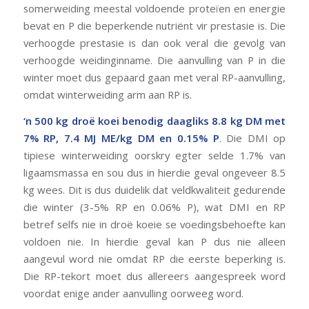
somerweiding meestal voldoende proteïen en energie
bevat en P die beperkende nutriënt vir prestasie is. Die
verhoogde prestasie is dan ook veral die gevolg van
verhoogde weidinginname. Die aanvulling van P in die
winter moet dus gepaard gaan met veral RP-aanvulling,
omdat winterweiding arm aan RP is.
‘n 500 kg droë koei benodig daagliks 8.8 kg DM met
7% RP, 7.4 MJ ME/kg DM en 0.15% P
. Die DMI op
tipiese winterweiding oorskry egter selde 1.7% van
ligaamsmassa en sou dus in hierdie geval ongeveer 8.5
kg wees. Dit is dus duidelik dat veldkwaliteit gedurende
die winter (3-5% RP en 0.06% P), wat DMI en RP
betref selfs nie in droë koeie se voedingsbehoefte kan
voldoen nie. In hierdie geval kan P dus nie alleen
aangevul word nie omdat RP die eerste beperking is.
Die RP-tekort moet dus allereers aangespreek word
voordat enige ander aanvulling oorweeg word.