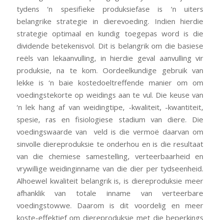
tydens ‘n spesifieke produksiefase is ‘n uiters
belangrike strategie in dierevoeding. Indien hierdie
strategie optimaal en kundig toegepas word is die
dividende betekenisvol. Dit is belangrik om die basiese
reëls van lekaanvulling, in hierdie geval aanvulling vir
produksie, na te kom. Oordeelkundige gebruik van
lekke is ‘n baie kostedoeltreffende manier om om
voedingstekorte op weidings aan te vul. Die keuse van
‘n lek hang af van weidingtipe, -kwaliteit, -kwantiteit,
spesie, ras en fisiologiese stadium van diere. Die
voedingswaarde van veld is die vermoë daarvan om
sinvolle diereproduksie te onderhou en is die resultaat
van die chemiese samestelling, verteerbaarheid en
vrywillige weidinginname van die dier per tydseenheid.
Alhoewel kwaliteit belangrik is, is diereproduksie meer
afhanklik van totale inname van verteerbare
voedingstowwe. Daarom is dit voordelig en meer
koste-effektief om diereproduksie met die beperkings