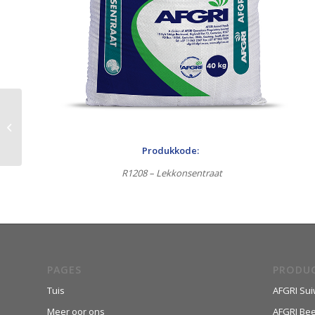
SuperTech HPK
Produkkode:
R1208 – Lekkonsentraat
PAGES
PRODU
Tuis
AFGRI Sui
Meer oor ons
AFGRI Be