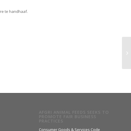
re te handhaaf.
AFGRI ANIMAL FEEDS SEEKS TO
PROMOTE FAIR BUSINESS
PRACTICES
Consumer Goods & Services Code