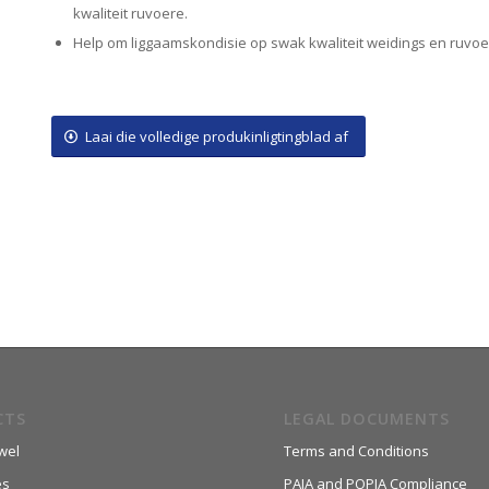
kwaliteit ruvoere.
Help om liggaamskondisie op swak kwaliteit weidings en ruvoe
Laai die volledige produkinligtingblad af
CTS
LEGAL DOCUMENTS
wel
Terms and Conditions
es
PAIA and POPIA Compliance