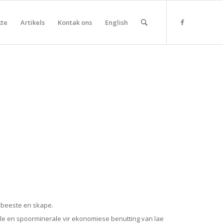
kte
Artikels
Kontak ons
English
 beeste en skape.
rale en spoorminerale vir ekonomiese benutting van lae