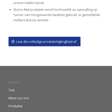
ureum vlakke bevat.
Ekono-Mel produkte word hoofsaaklik as aanvulling op
ruvoer van hoogstaande kwaliteit gebruik vir gemiddelde
melkproduksie uitsette.
Laai die volledige produkinligtingblad af
PAGES
Tuis
Meer oor ons
Produkte