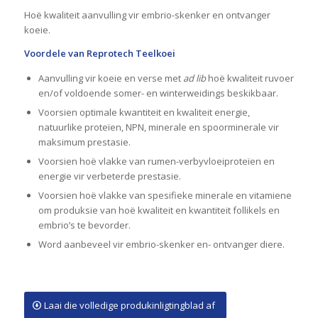
Hoë kwaliteit aanvulling vir embrio-skenker en ontvanger
koeie.
Voordele van Reprotech Teelkoei
Aanvulling vir koeie en verse met
ad lib
hoë kwaliteit ruvoer
en/of voldoende somer- en winterweidings beskikbaar.
Voorsien optimale kwantiteit en kwaliteit energie,
natuurlike proteïen, NPN, minerale en spoorminerale vir
maksimum prestasie.
Voorsien hoë vlakke van rumen-verbyvloeiproteïen en
energie vir verbeterde prestasie.
Voorsien hoë vlakke van spesifieke minerale en vitamiene
om produksie van hoë kwaliteit en kwantiteit follikels en
embrio’s te bevorder.
Word aanbeveel vir embrio-skenker en- ontvanger diere.
Laai die volledige produkinligtingblad af