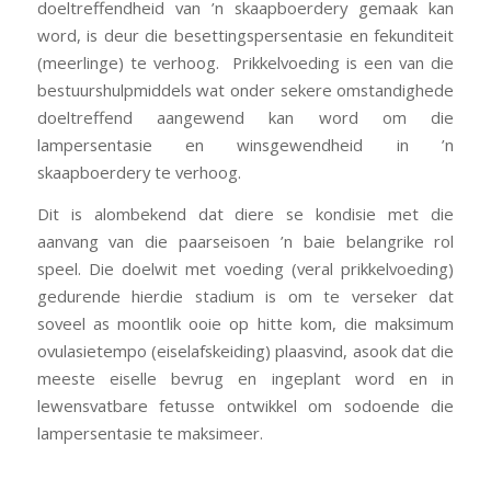
doeltreffendheid van ’n skaapboerdery gemaak kan
word, is deur die besettingspersentasie en fekunditeit
(meerlinge) te verhoog. Prikkelvoeding is een van die
bestuurshulpmiddels wat onder sekere omstandighede
doeltreffend aangewend kan word om die
lampersentasie en winsgewendheid in ’n
skaapboerdery te verhoog.
Dit is alombekend dat diere se kondisie met die
aanvang van die paarseisoen ’n baie belangrike rol
speel. Die doelwit met voeding (veral prikkelvoeding)
gedurende hierdie stadium is om te verseker dat
soveel as moontlik ooie op hitte kom, die maksimum
ovulasietempo (eiselafskeiding) plaasvind, asook dat die
meeste eiselle bevrug en ingeplant word en in
lewensvatbare fetusse ontwikkel om sodoende die
lampersentasie te maksimeer.