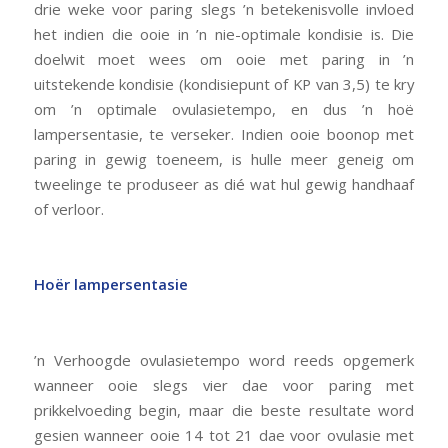
drie weke voor paring slegs ’n betekenisvolle invloed
het indien die ooie in ’n nie-optimale kondisie is. Die
doelwit moet wees om ooie met paring in ’n
uitstekende kondisie (kondisiepunt of KP van 3,5) te kry
om ’n optimale ovulasietempo, en dus ’n hoë
lampersentasie, te verseker. Indien ooie boonop met
paring in gewig toeneem, is hulle meer geneig om
tweelinge te produseer as dié wat hul gewig handhaaf
of verloor.
Hoër lampersentasie
’n Verhoogde ovulasietempo word reeds opgemerk
wanneer ooie slegs vier dae voor paring met
prikkelvoeding begin, maar die beste resultate word
gesien wanneer ooie 14 tot 21 dae voor ovulasie met