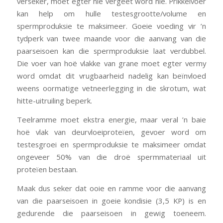
verseker, moet egter nie vergeet word nie. Prikkelvoer
kan help om hulle testesgrootte/volume en
spermproduksie te maksimeer. Goeie voeding vir ’n
tydperk van twee maande voor die aanvang van die
paarseisoen kan die spermproduksie laat verdubbel.
Die voer van hoë vlakke van grane moet egter vermy
word omdat dit vrugbaarheid nadelig kan beïnvloed
weens oormatige vetneerlegging in die skrotum, wat
hitte-uitruiling beperk.
Teelramme moet ekstra energie, maar veral ’n baie
hoë vlak van deurvloeiproteïen, gevoer word om
testesgroei en spermproduksie te maksimeer omdat
ongeveer 50% van die droë spermmateriaal uit
proteïen bestaan.
Maak dus seker dat ooie en ramme voor die aanvang
van die paarseisoen in goeie kondisie (3,5 KP) is en
gedurende die paarseisoen in gewig toeneem.