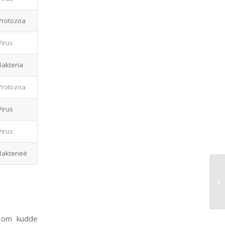
Protozoa
Virus
Bakteria
Protozoa
Virus
Virus
Bakterieë
s om kudde