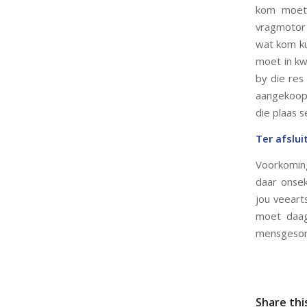
kom moet 
vragmotor 
wat kom ku
moet in kw
by die res 
aangekoopt
die plaas 
Ter afslui
Voorkoming
daar onsek
jou veeart
moet daag
mensgesond
Share thi