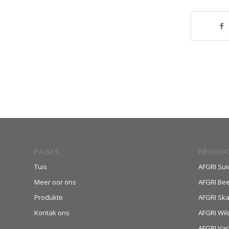
PAGES
PRODU
Tuis
AFGRI Sui
Meer oor ons
AFGRI Be
Produkte
AFGRI Sk
Kontak ons
AFGRI Wil
AFGRI Var