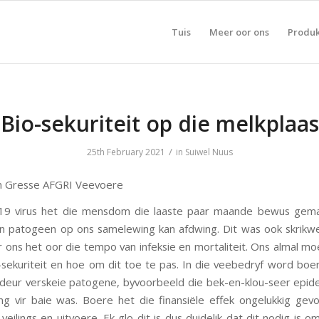
Tuis
Meer oor ons
Produ
Bio-sekuriteit op die melkplaas
/
25th February 2021
in
Suiwel Nuus
n Gresse AFGRI Veevoere
-19 virus het die mensdom die laaste paar maande bewus gema
‘n patogeen op ons samelewing kan afdwing. Dit was ook skrik
 ons het oor die tempo van infeksie en mortaliteit. Ons almal mo
-sekuriteit en hoe om dit toe te pas. In die veebedryf word boe
deur verskeie patogene, byvoorbeeld die bek-en-klou-seer epid
ng vir baie was. Boere het die finansiële effek ongelukkig gev
eilings en uitvoere. Ek glo dit is dus duidelik dat dit nodig is 