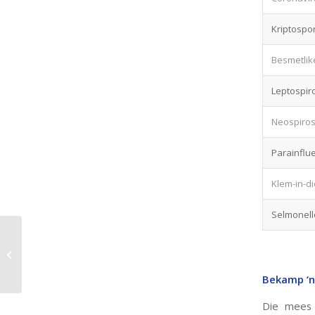
Kriptospo
Besmetlike
Leptospir
Neospiro
Parainflue
Klem-in-d
Selmonel
Totale gemengde
rantsoen (TGR)- wins
of verlies vir die boer.
Bekamp ‘n
Die mees 