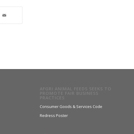
AFGRI ANIMAL FEEDS SEEKS TO
PROMOTE FAIR BUSINESS
PRACTICES
Consumer Goods & Services Code
Redress Poster