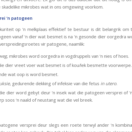
ie skadelike mikrobes wat in ons omgewing voorkom.
rei ‘n patogeen
uriteit op ‘n melkplaas effektief te bestuur is dit belangrik om 
ogeen vanaf ‘n dier wat besmet is na ‘n gesonde dier oorgedra wo
verspreidingsroetes vir patogene, naamlik:
weg
, mikrobes word oorgedra in vogdruppels van ‘n nies of hoes.
die dier vreet voer wat besmet is of kou/lek besmette voorwerpe.
nde wat oop is word besmet.
uksie
, gedurende dekking of infeksie van die fetus
in utero
.
 die dier word gebyt deur ‘n insek wat die patogeen versprei of 
p soos ‘n naald of neustang wat die vel breek.
togene versprei deur slegs een roete terwyl ander ‘n kombina