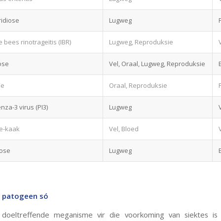
ridiose
Lugweg
 bees rinotrageïtis (IBR)
Lugweg, Reproduksie
ose
Vel, Oraal, Lugweg, Reproduksie
se
Oraal, Reproduksie
nza-3 virus (PI3)
Lugweg
ie-kaak
Vel, Bloed
lose
Lugweg
 patogeen s
ó
doeltreffende meganisme vir die voorkoming van siektes i