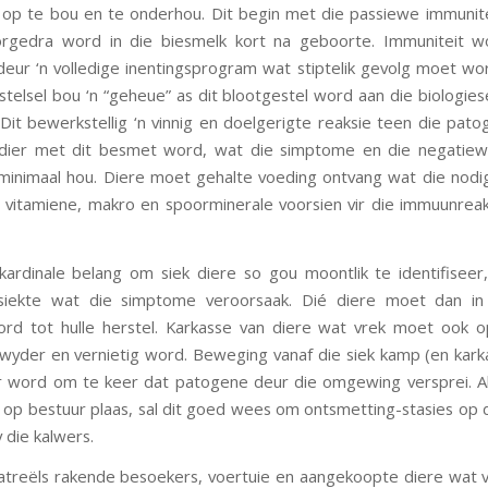
 op te bou en te onderhou. Dit begin met die passiewe immunit
oorgedra word in die biesmelk kort na geboorte. Immuniteit w
eur ‘n volledige inentingsprogram wat stiptelik gevolg moet wor
telsel bou ‘n “geheue” as dit blootgestel word aan die biologies
. Dit bewerkstellig ‘n vinnig en doelgerigte reaksie teen die pato
 dier met dit besmet word, wat die simptome en die negatiew
minimaal hou. Diere moet gehalte voeding ontvang wat die nodi
 vitamiene, makro en spoorminerale voorsien vir die immuunreak
 kardinale belang om siek diere so gou moontlik te identifiseer
siekte wat die simptome veroorsaak. Dié diere moet dan in
rd tot hulle herstel. Karkasse van diere wat vrek moet ook op
wyder en vernietig word. Beweging vanaf die siek kamp (en kar
 word om te keer dat patogene deur die omgewing versprei. A
op bestuur plaas, sal dit goed wees om ontsmetting-stasies op 
y die kalwers.
treëls rakende besoekers, voertuie en aangekoopte diere wat v