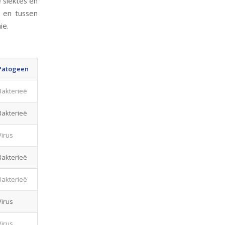
 siektes en
e en tussen
ie.
Patogeen
Bakterieë
Bakterieë
Virus
Bakterieë
Bakterieë
Virus
Virus