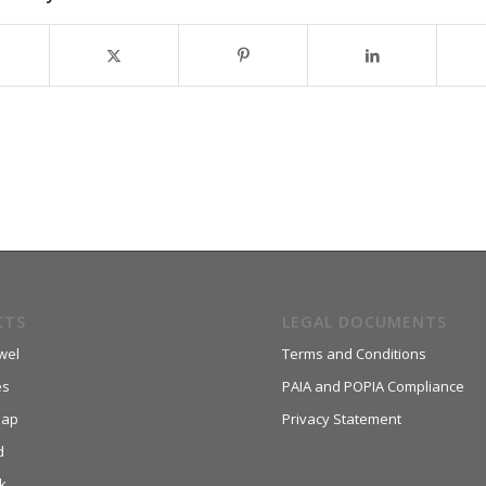
CTS
LEGAL DOCUMENTS
wel
Terms and Conditions
es
PAIA and POPIA Compliance
aap
Privacy Statement
d
k