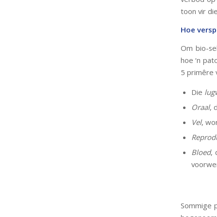
toon vir d
Hoe versp
Om bio-sek
hoe ‘n pat
5 primêre 
Die
lug
Oraal
, 
Vel
, wo
Reprod
Bloed
,
voorwer
Sommige pa