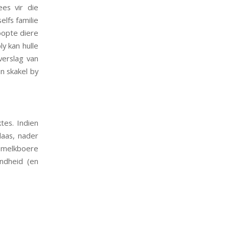
es vir die
lfs familie
oopte diere
y kan hulle
sverslag van
n skakel by
tes. Indien
laas, nader
s melkboere
ndheid (en