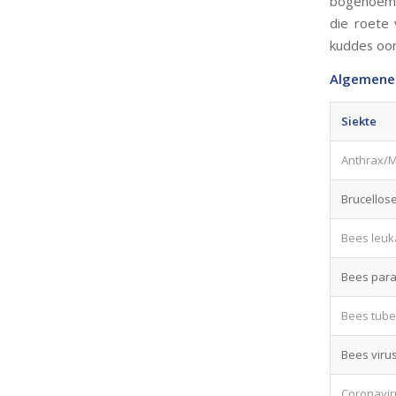
bogenoemde
die roete 
kuddes oor
Algemene 
Siekte
Anthrax/M
Brucellos
Bees leuk
Bees para
Bees tube
Bees virus
Coronaviru