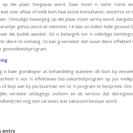
op die plaas toegepas word. Daar moet ‘n vaste roete we
wat voer aflaai of melk kom haal asook konsultante, veeartse en se
ier. Onnodige beweging op die plaas moet vermy word. Aangek
arantyn gehou word vir minstens 14 dae en indien hulle gesond bl
van die kudde aansluit. Dit is belangrik om ‘n volledige inenting
e diere te ontvang. Só kan jy verseker dat nuwe diere effektief i
se gesondheidsprogram.
ting
 is baie goedkoper as behandeling wanneer dit kom by veesiek
erheid is oor ‘n effektiewe bio-sekuriteitprogram op jou melkp
s of klop aan by jou buurman om só ‘n program te bespreek. On
liks verskeie uitdagings oorkom en ek vertrou dat dieregeso
heid) net nog een sal wees wat suksesvol bestuur word.
s entry