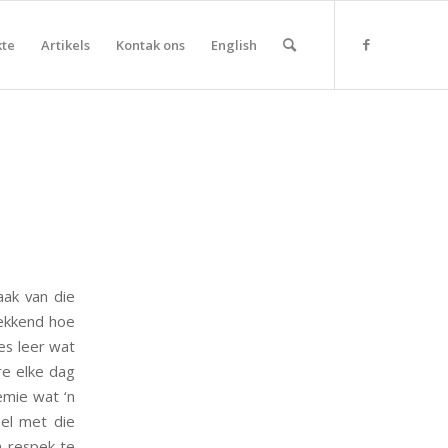
kte
Artikels
Kontak ons
English
ak van die
wekkend hoe
es leer wat
re elke dag
emie wat ‘n
oel met die
om respek te