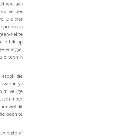
eit wat aan
ord verder
d. Die dier
e produk in
geen/siekte
e effek op
ge energie,
sie teen ‘n
, asook die
 kwarantyn
 ‘n veilige
kasse) moet
lhoewel dit
die been te
an buite af