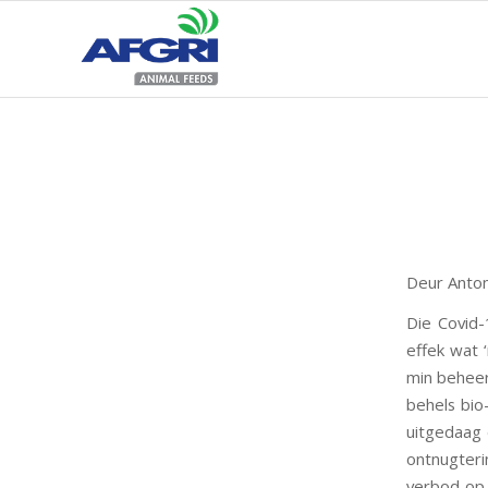
Deur Anto
Die Covid
effek wat 
min beheer
behels bio
uitgedaag 
ontnugteri
verbod op v