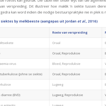
 roetes kan gebruik. Die tabel hier onder wys van die algemene
van verspreiding. Dit illustreer hoe maklik ‘n siekte tussen dier
gedra kan word indien die nodige bestuurspraktyke nie in plek is n
siektes by melkbeeste (aangepas uit Jordan
et al
., 2016)
Roete van verspreiding
iltsiekete
Oraal
e
Oraal, Reproduksie
aemia virus
Bloed, Reproduksie
tuberkulose (Johne se siekte)
Oraal, Reproduksie
rkulose
Lugweg
 diarree (BVD)
Lugweg, Reproduksie
s enteritis
Lugweg