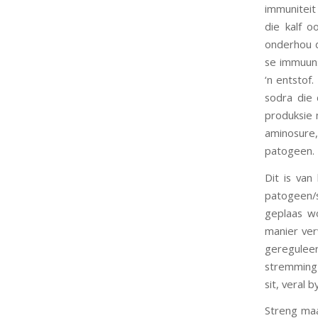
immuniteit
die kalf 
onderhou d
se immuuns
‘n entstof
sodra die
produksie 
aminosure,
patogeen.
Dit is van
patogeen/
geplaas wo
manier ver
gereguleer
stremming 
sit, veral b
Streng maa