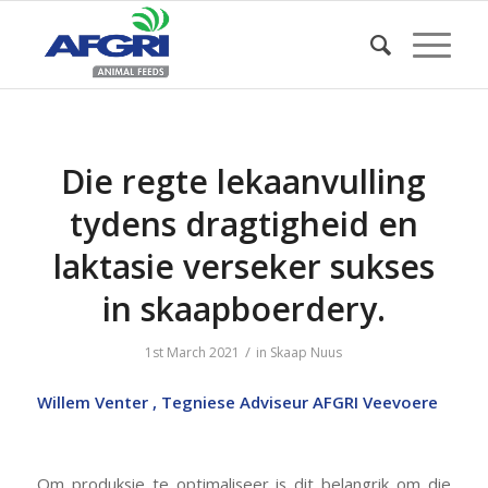
Die regte lekaanvulling
tydens dragtigheid en
laktasie verseker sukses
in skaapboerdery.
/
1st March 2021
in
Skaap Nuus
Willem Venter , Tegniese Adviseur AFGRI Veevoere
Om produksie te optimaliseer is dit belangrik om die