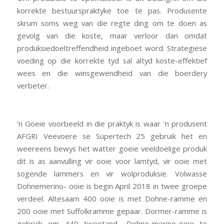
korrekte bestuurspraktyke toe te pas. Produsente
skrum soms weg van die regte ding om te doen as
gevolg van die koste, maar verloor dan omdat
produksiedoeltreffendheid ingeboet word. Strategiese
voeding op die korrekte tyd sal altyd koste-effektief
wees en die winsgewendheid van die boerdery
verbeter.
’n Goeie voorbeeld in die praktyk is waar ’n produsent
AFGRI Veevoere se Supertech 25 gebruik het en
weereens bewys het watter goeie veeldoelige produk
dit is as aanvulling vir ooie voor lamtyd, vir ooie met
sogende lammers en vir wolproduksie. Volwasse
Dohnemerino- ooie is begin April 2018 in twee groepe
verdeel. Altesaam 400 ooie is met Dohne-ramme en
200 ooie met Suffolkramme gepaar. Dormer-ramme is
gebruik om 440 tweetand- Dohne-merino-ooie te