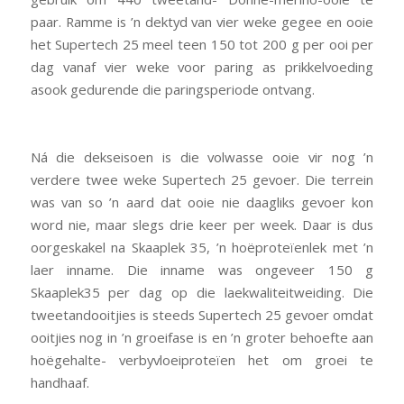
paar. Ramme is ’n dektyd van vier weke gegee en ooie
het Supertech 25 meel teen 150 tot 200 g per ooi per
dag vanaf vier weke voor paring as prikkelvoeding
asook gedurende die paringsperiode ontvang.
Ná die dekseisoen is die volwasse ooie vir nog ’n
verdere twee weke Supertech 25 gevoer. Die terrein
was van so ’n aard dat ooie nie daagliks gevoer kon
word nie, maar slegs drie keer per week. Daar is dus
oorgeskakel na Skaaplek 35, ’n hoëproteïenlek met ’n
laer inname. Die inname was ongeveer 150 g
Skaaplek35 per dag op die laekwaliteitweiding. Die
tweetandooitjies is steeds Supertech 25 gevoer omdat
ooitjies nog in ’n groeifase is en ’n groter behoefte aan
hoëgehalte- verbyvloeiproteïen het om groei te
handhaaf.