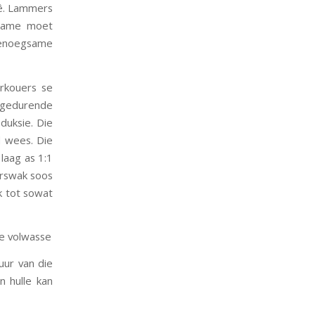
hê. Lammers
nname moet
genoegsame
erkouers se
i gedurende
duksie. Die
l wees. Die
laag as 1:1
erswak soos
k tot sowat
se volwasse
uur van die
 hulle kan