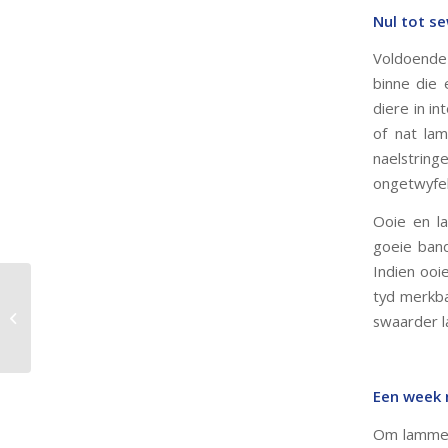
Nul tot s
Voldoende 
binne die
diere in in
of nat lam
naelstrin
ongetwyfel
Ooie en l
goeie band
Indien ooi
tyd merkba
How to Choose the
Right Feed for Your
swaarder 
Production System
Een week 
Om lammers