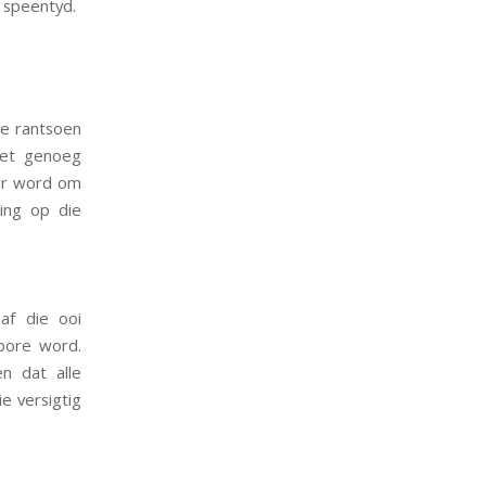
 speentyd.
ie rantsoen
met genoeg
oer word om
ing op die
af die ooi
bore word.
n dat alle
e versigtig