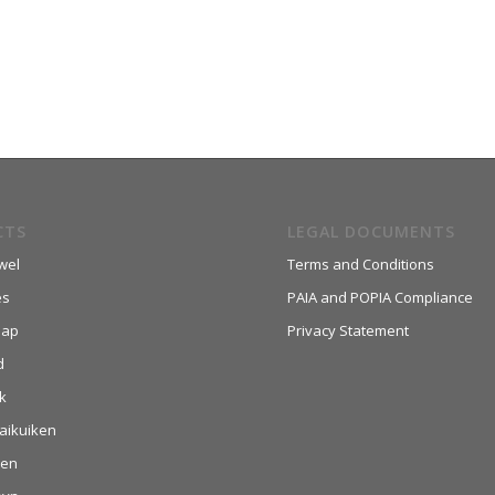
CTS
LEGAL DOCUMENTS
wel
Terms and Conditions
es
PAIA and POPIA Compliance
aap
Privacy Statement
d
k
aikuiken
hen