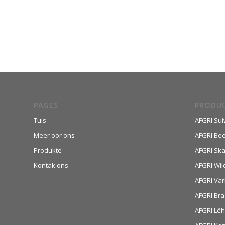
PAGES
PRODU
Tuis
AFGRI Sui
Meer oor ons
AFGRI Be
Produkte
AFGRI Sk
Kontak ons
AFGRI Wil
AFGRI Var
AFGRI Bra
AFGRI Lê