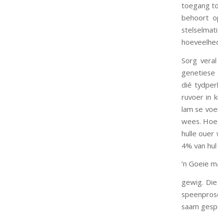
toegang to
behoort o
stelselma
hoeveelhed
Sorg veral
genetiese 
dié tydper
ruvoer in 
lam se voe
wees. Hoe 
hulle ouer
4% van hul
’n Goeie m
gewig. Die
speenpros
saam gespe