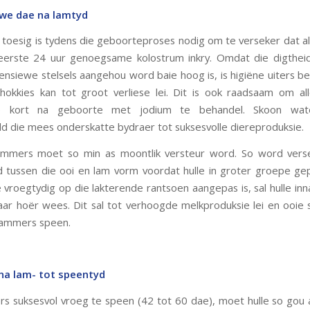
ewe dae na lamtyd
toesig is tydens die geboorteproses nodig om te verseker dat a
 eerste 24 uur genoegsame kolostrum inkry. Omdat die digthei
tensiewe stelsels aangehou word baie hoog is, is higiëne uiters bel
hokkies kan tot groot verliese lei. Dit is ook raadsaam om al
ge kort na geboorte met jodium te behandel. Skoon wat
d die mees onderskatte bydraer tot suksesvolle diereproduksie.
ammers moet so min as moontlik versteur word. So word verse
 tussen die ooi en lam vorm voordat hulle in groter groepe ge
e vroegtydig op die lakterende rantsoen aangepas is, sal hulle inn
ar hoër wees. Dit sal tot verhoogde melkproduksie lei en ooie 
lammers speen.
na lam- tot speentyd
 suksesvol vroeg te speen (42 tot 60 dae), moet hulle so gou 