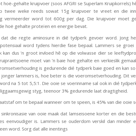
t hoë-gehalte kruipvoer (soos AFGRI se Superlam Kruipkorrels) 
p twee weke reeds sowat 15g kruipvoer te vreet en die i
tig vermeerder word tot 600g per dag. Die kruipvoer moet 
e hoë gehalte proteïen en energie bevat.
 dat die regte aminosure in dié tydperk gevoer word. Jong h
potensiaal word tydens hierdie fase bepaal. Lammers se groe
k kan dus ’n groot invloed hê op die volwasse dier se leeftydpro
kruiprantsoene moet van ’n baie hoë gehalte en verkieslik gemaa
romsetverhouding is gedurende dié tydperk baie goed en kan so 
jonger lammers is, hoe beter is die voeromsetverhouding. Dit v
 word na 5 tot 5,5:1. Die ooie se voerinname sal ook in dié tydper
 liggaamsgewig styg, teenoor 3% gedurende laat dragtigheid.
aatstaf om te bepaal wanneer om te speen, is 45% van die ooie 
 sinkronisasie van ooie maak dat lamseisoene korter en die best
es eenvoudiger is. Lammers se ouderdom verskil dan minder en
en word. Sorg dat alle inentings