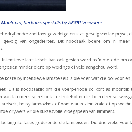
n Moolman, herkouerspesialis by AFGRI Veevoere
eebedryf ondervind tans geweldige druk as gevolg van lae pryse, 
as gevolg van ongediertes. Dit noodsaak boere om ’n meer 
te
 Intensiewe lamstelsels kan ook gesien word as ’n metode om oo
angesien minder diere op weidings of veld aangehou word.
te koste by intensiewe lamstelsels is die voer wat die ooi voor e
reet. Dit is noodsaaklik om die voerperiode so kort as moontlik 
 van lammers speel ook ’n sleutelrol in die boerdery se wins
stelsels, hetsy lamhokkies of ooie wat in klein krale of op weidi
elfde drywers vir die suksesvolle vroegspeen van lammers.
er belangrike fases gedurende die lamseisoen: Die drie weke voor 