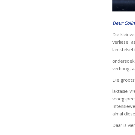
Deur Coli
Die kleinv
verliese 
lamstelsel 
ondersoek.
verhoog, a
Die groots
laktasie v
vroegspeen
Intensiewe 
almal dies
Daar is vi