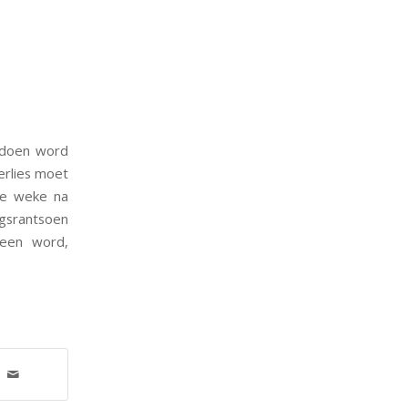
gedoen word
erlies moet
ee weke na
gsrantsoen
peen word,