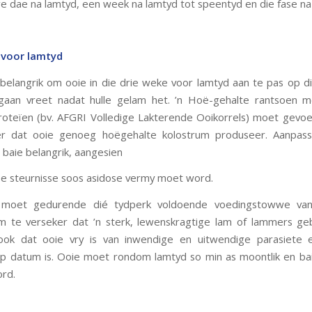
we dae na lamtyd, een week na lamtyd tot speentyd en die fase na
 voor lamtyd
e belangrik om ooie in die drie weke voor lamtyd aan te pas op d
 gaan vreet nadat hulle gelam het. ’n Hoë-gehalte rantsoen 
roteïen (bv. AFGRI Volledige Lakterende Ooikorrels) moet gev
er dat ooie genoeg hoëgehalte kolostrum produseer. Aanpass
 baie belangrik, aangesien
e steurnisse soos asidose vermy moet word.
 moet gedurende dié tydperk voldoende voedingstowwe van
m te verseker dat ’n sterk, lewenskragtige lam of lammers ge
ook dat ooie vry is van inwendige en uitwendige parasiete e
op datum is. Ooie moet rondom lamtyd so min as moontlik en bai
rd.