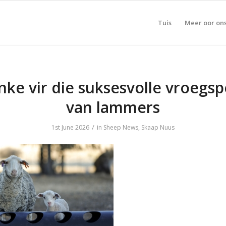
Tuis
Meer oor on
ke vir die suksesvolle vroegs
van lammers
/
1st June 2026
in
Sheep News
,
Skaap Nuus