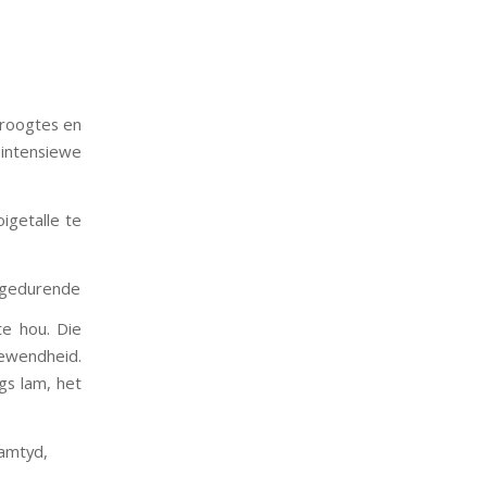
droogtes en
intensiewe
igetalle te
n gedurende
te hou. Die
gewendheid.
ngs lam, het
lamtyd,