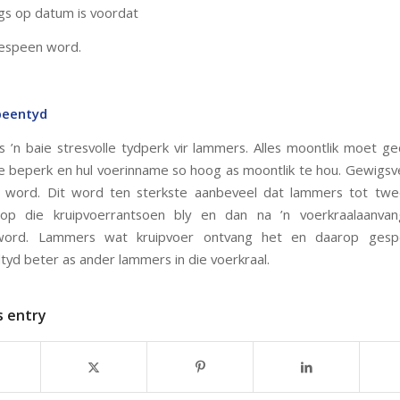
gs op datum is voordat
espeen word.
peentyd
s ’n baie stresvolle tydperk vir lammers. Alles moontlik moet 
e beperk en hul voerinname so hoog as moontlik te hou. Gewigsv
 word. Dit word ten sterkste aanbeveel dat lammers tot tw
op die kruipvoerrantsoen bly en dan na ’n voerkraalaanvan
word. Lammers wat kruipvoer ontvang het en daarop ges
ltyd beter as ander lammers in die voerkraal.
s entry