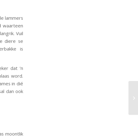
lle lammers
d waarteen
angrik. Vuil
le diere se
erbakke is
ker dat ’n
plaas word.
ames in dié
sal dan ook
as moontlik