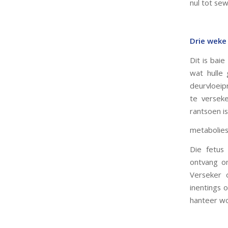
nul tot se
Drie weke
Dit is bai
wat hulle
deurvloeip
te versek
rantsoen is
metabolies
Die fetus
ontvang o
Verseker 
inentings 
hanteer wo