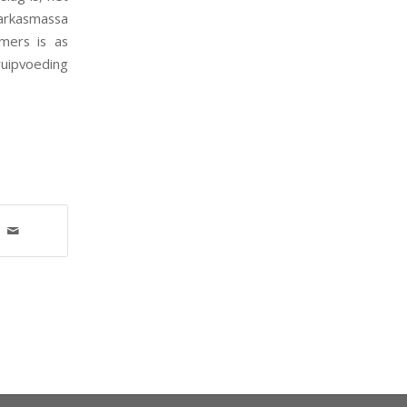
karkasmassa
mers is as
ipvoeding