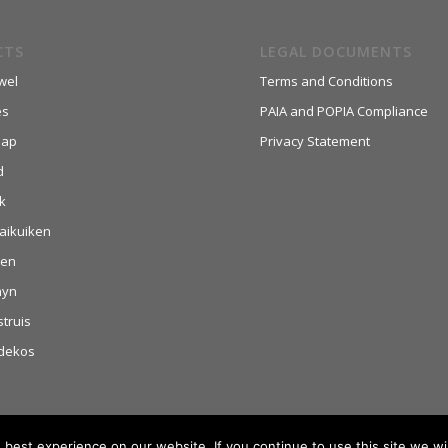
CTS
LEGAL DOCUMENTS
wel
Terms and Conditions
es
PAIA and POPIA Compliance
aap
Privacy Statement
d
k
aikuiken
hen
nyn
struis
dekos
best experience on our website. If you continue to use this site we wil