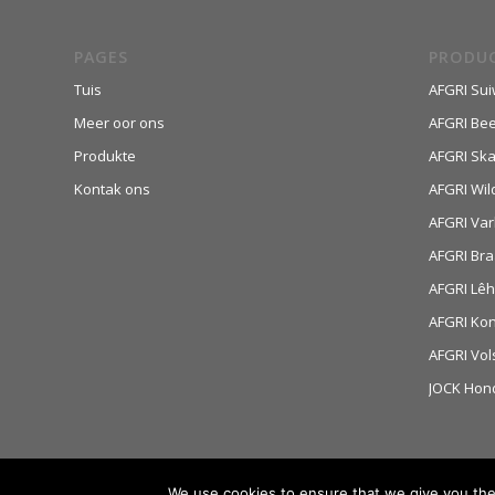
PAGES
PRODU
Tuis
AFGRI Sui
Meer oor ons
AFGRI Be
Produkte
AFGRI Sk
Kontak ons
AFGRI Wil
AFGRI Var
AFGRI Bra
AFGRI Lê
AFGRI Ko
AFGRI Vol
JOCK Hon
We use cookies to ensure that we give you the 