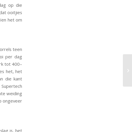
dag op die
at ooitjies
eïen het om
orrels teen
oi per dag
rk tot 400–
es het, het
n die kant
 Supertech
nte weiding
op ongeveer
lag is, het