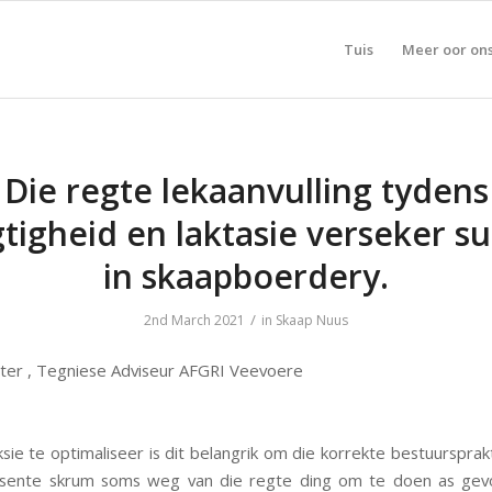
Tuis
Meer oor on
Die regte lekaanvulling tydens
tigheid en laktasie verseker s
in skaapboerdery.
/
2nd March 2021
in
Skaap Nuus
ter , Tegniese Adviseur AFGRI Veevoere
ie te optimaliseer is dit belangrik om die korrekte bestuursprak
usente skrum soms weg van die regte ding om te doen as gevo