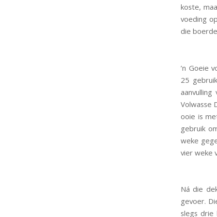
koste, maa
voeding op
die boerde
’n Goeie v
25 gebrui
aanvulling
Volwasse D
ooie is m
gebruik o
weke gegee
vier weke 
Ná die dek
gevoer. Di
slegs drie