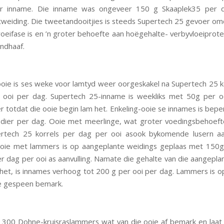
er inname. Die inname was ongeveer 150 g Skaaplek35 per 
itweiding. Die tweetandooitjies is steeds Supertech 25 gevoer omd
groeifase is en ’n groter behoefte aan hoëgehalte- verbyvloeiprot
andhaaf.
oie is ses weke voor lamtyd weer oorgeskakel na Supertech 25 k
 ooi per dag. Supertech 25-inname is weekliks met 50g per o
 totdat die ooie begin lam het. Enkeling-ooie se innames is bepe
dier per dag. Ooie met meerlinge, wat groter voedingsbehoeft
rtech 25 korrels per dag per ooi asook bykomende lusern aa
Ooie met lammers is op aangeplante weidings geplaas met 150g
r dag per ooi as aanvulling. Namate die gehalte van die aangepla
et, is innames verhoog tot 200 g per ooi per dag. Lammers is 
e gespeen bemark.
 300 Dohne-kruisraslammers wat van die ooie af bemark en laat s