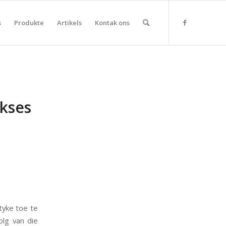
s
Produkte
Artikels
Kontak ons
ukses
tyke toe te
lg van die