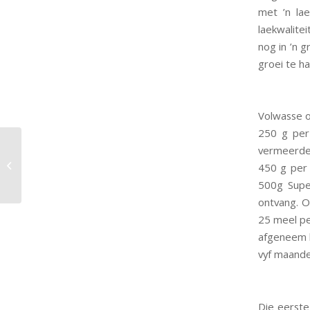
met ’n la
laekwalite
nog in ’n 
groei te h
Volwasse o
250 g per
Verminder die effek
vermeerder
van droogte op jou
450 g per 
lammeroes met
500g Supe
Supertech 25.
ontvang. 
25 meel pe
afgeneem h
vyf maand
Die eerste