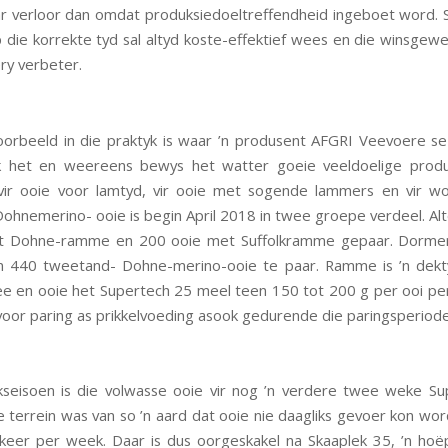
r verloor dan omdat produksiedoeltreffendheid ingeboet word. 
 die korrekte tyd sal altyd koste-effektief wees en die winsgew
ry verbeter.
oorbeeld in die praktyk is waar ’n produsent AFGRI Veevoere s
k het en weereens bewys het watter goeie veeldoelige produk
 vir ooie voor lamtyd, vir ooie met sogende lammers en vir wo
ohnemerino- ooie is begin April 2018 in twee groepe verdeel. A
et Dohne-ramme en 200 ooie met Suffolkramme gepaar. Dorme
m 440 tweetand- Dohne-merino-ooie te paar. Ramme is ’n dekty
 en ooie het Supertech 25 meel teen 150 tot 200 g per ooi pe
voor paring as prikkelvoeding asook gedurende die paringsperiod
seisoen is die volwasse ooie vir nog ’n verdere twee weke S
e terrein was van so ’n aard dat ooie nie daagliks gevoer kon wor
 keer per week. Daar is dus oorgeskakel na Skaaplek 35, ’n hoë