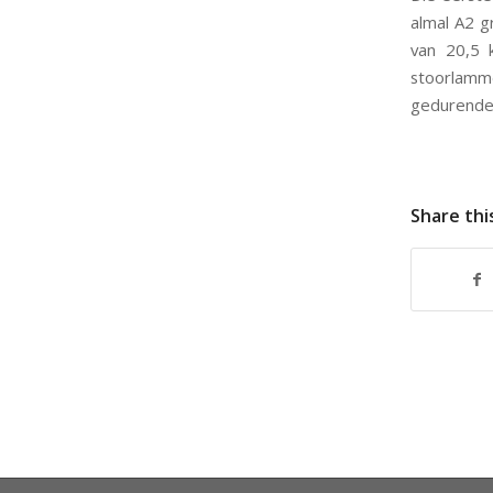
almal A2 g
van 20,5 
stoorlam
gedurende 
Share thi