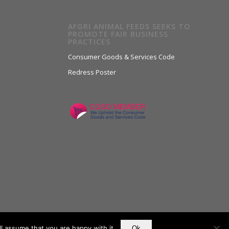
AFGRI ANIMAL FEEDS SEEKS TO
PROMOTE FAIR BUSINESS
PRACTICES
Consumer Goods & Services Code
Redress Poster
l assume that you are happy with it.
Ok