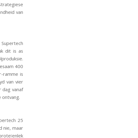
Strategiese
endheid van
e Supertech
 dit is as
lproduksie.
ltesaam 400
r-ramme is
d van vier
r dag vanaf
e ontvang.
upertech 25
d nie, maar
proteïenlek